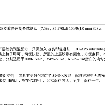
E凝胶快速制备试剂盒（7.5%，35-270kd) 100块(1.0 mm) 328元
胶的预混配方，只需加入 改良型促凝剂（10%APS substit
插上梳子即可，简便快捷。所配的上层胶带有颜色，方便点样。本
适用于20kd-150kd、35kd-270kd、6.5kd-75kd蛋白的均
良型促凝剂 ，其具有更好的稳定性和催化效能，配胶过程中无需额
经常使用的话，放在4℃即可，-20℃保存的话，至少可保存一年。