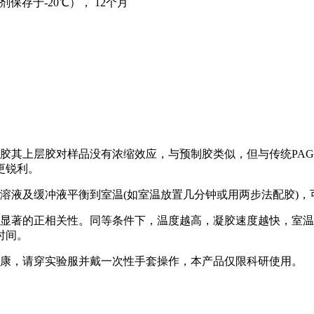
保存于-20℃）， 12个月
凝胶其上层胶对样品没有浓缩效应，与预制胶类似，但与传统PA
更锐利。
胶溶液及缓冲液平衡到室温(如室温放置几分钟或用两步法配胶)
有显著的正相关性。同等条件下，温度越高，凝胶速度越快，室
时间。
健康，请穿实验服并戴一次性手套操作，本产品仅限科研使用。