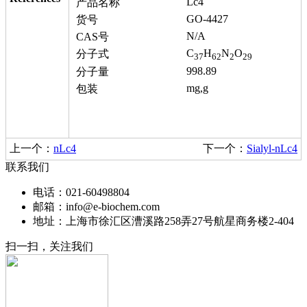
Lc4
产品名称
GO-4427
货号
N/A
CAS号
C
H
N
O
分子式
37
62
2
29
998.89
分子量
mg,g
包装
上一个：
nLc4
下一个：
Sialyl-nLc4
联系我们
电话：021-60498804
邮箱：info@e-biochem.com
地址：上海市徐汇区漕溪路258弄27号航星商务楼2-404
扫一扫，关注我们