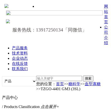
网
站
首
页
公
服务热线：13917250134「同微信」
司
介
绍
产品服务
技术资料
企业动态
在线反馈
联系我们
您的位置：
首页
>>
糖科学
>>
血型寡糖
>>TZGO-4401 GM3 (3SL)
产品中心
/ Products Classification
点击展开+