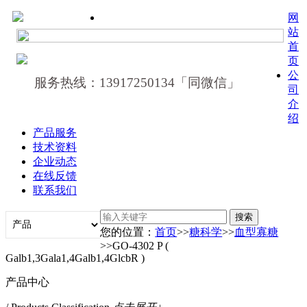
网
站
首
页
公
服务热线：13917250134「同微信」
司
介
绍
产品服务
技术资料
企业动态
在线反馈
联系我们
您的位置：
首页
>>
糖科学
>>
血型寡糖
>>GO-4302 P (
Galb1,3Gala1,4Galb1,4GlcbR )
产品中心