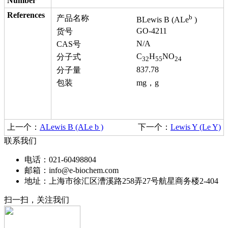
Number
References
b
产品名称
BLewis B (ALe
)
GO-4211
货号
N/A
CAS号
C
H
NO
分子式
32
55
24
837.78
分子量
包装
mg，g
上一个：
ALewis B (ALe b )
下一个：
Lewis Y (Le Y)
联系我们
电话：021-60498804
邮箱：info@e-biochem.com
地址：上海市徐汇区漕溪路258弄27号航星商务楼2-404
扫一扫，关注我们