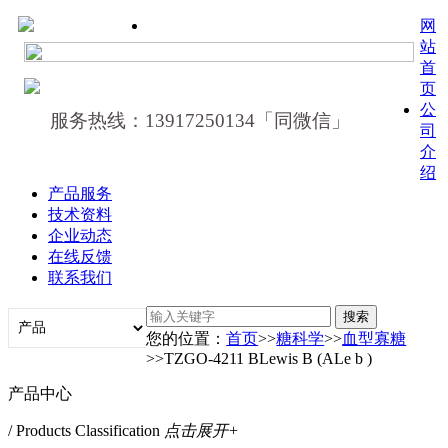
网
站
首
页
公
服务热线：13917250134「同微信」
司
介
绍
产品服务
技术资料
企业动态
在线反馈
联系我们
您的位置：
首页
>>
糖科学
>>
血型寡糖
>>TZGO-4211 BLewis B (ALe b )
产品中心
/ Products Classification
点击展开+