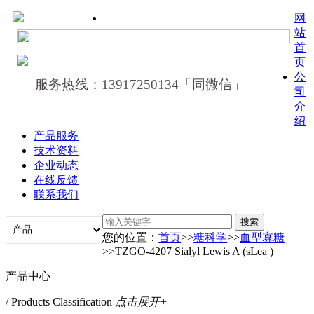
网
站
首
页
公
服务热线：13917250134「同微信」
司
介
绍
产品服务
技术资料
企业动态
在线反馈
联系我们
您的位置：
首页
>>
糖科学
>>
血型寡糖
>>TZGO-4207 Sialyl Lewis A (sLea )
产品中心
/ Products Classification
点击展开+