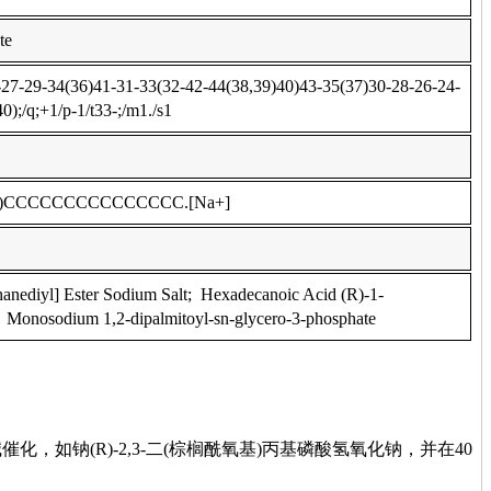
te
7-29-34(36)41-31-33(32-42-44(38,39)40)43-35(37)30-28-26-24-
);/q;+1/p-1/t33-;/m1./s1
O)CCCCCCCCCCCCCCC.[Na+]
anediyl] Ester Sodium Salt; Hexadecanoic Acid (R)-1-
; Monosodium 1,2-dipalmitoyl-sn-glycero-3-phosphate
，如钠(R)-2,3-二(棕榈酰氧基)丙基磷酸氢氧化钠，并在40