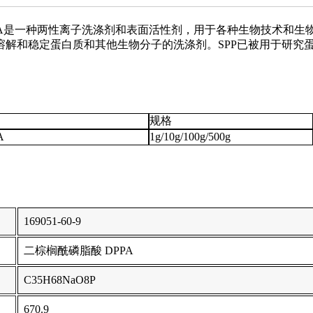
PPA是一种两性离子洗涤剂和表面活性剂，用于各种生物技术和
溶解和稳定蛋白质和其他生物分子的洗涤剂。SPP已被用于研究
规格
A
1g/10g/100g/500g
169051-60-9
二棕榈酰磷脂酸 DPPA
C35H68NaO8P
670.9