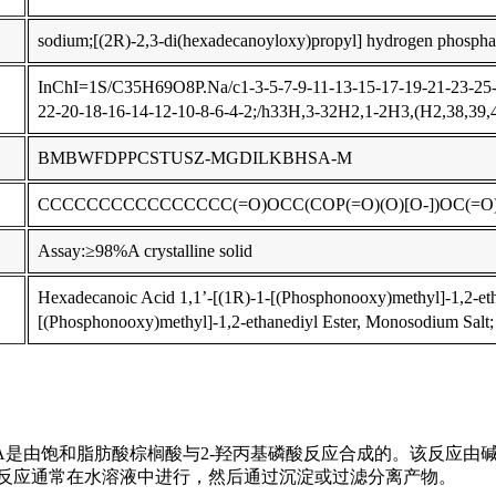
sodium;[(2R)-2,3-di(hexadecanoyloxy)propyl] hydrogen phospha
InChI=1S/C35H69O8P.Na/c1-3-5-7-9-11-13-15-17-19-21-23-25-2
22-20-18-16-14-12-10-8-6-4-2;/h33H,3-32H2,1-2H3,(H2,38,39,40
BMBWFDPPCSTUSZ-MGDILKBHSA-M
CCCCCCCCCCCCCCCC(=O)OCC(COP(=O)(O)[O-])OC(=
Assay:≥98%A crystalline solid
Hexadecanoic Acid 1,1’-[(1R)-1-[(Phosphonooxy)methyl]-1,2-eth
[(Phosphonooxy)methyl]-1,2-ethanediyl Ester, Monosodium Salt
A是由饱和脂肪酸棕榈酸与2-羟丙基磷酸反应合成的。该反应由碱催化
行。反应通常在水溶液中进行，然后通过沉淀或过滤分离产物。