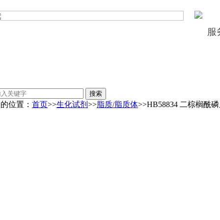
服
您的位置：
首页
>>
生化试剂
>>
脂质/脂质体
>>HB58834 二棕榈酰磷脂酸 D