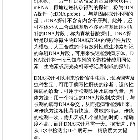
c probe）；另一种是从相应的基因转录获得了
mRNA，再通过逆转录得到的探针，称为cDN
A探针（cDNA probe）。与基因组探针不同的
是，cDNA探针不含有内含子序列。此外，还
可在体外人工合成碱基数不多的与基因序列互
补的DNA片段，称为寡核苷酸探针。DNA探
针是以病原微生物DNA或RNA的特异性片段
为模板，人工合成的带有放射性或生物素标记
的单链DNA片段，可用来快速检测病原体。D
NA探针将一段已知序列的多聚核苷酸用同位
素、生物素或荧光染料等标记后制成的探针。
DNA探针可以用来诊断寄生虫病，现场调查及
虫种鉴定，可用于病毒性肝炎的诊断，遗传性
疾病的诊断，可用于检测饮用水病毒含量。具
体方法：用一个特定的DNA片段制成探针，与
被测的病毒DNA杂交，从而把病毒检测出来。
与传统方法相比具有快速、灵敏的特点。传统
的检测一次，需几天或几个星期的时间，精确
度不高，而用DNA探针只需一天。据报道，能
从1t水中检测出10个病毒来，精确度大大提
高。