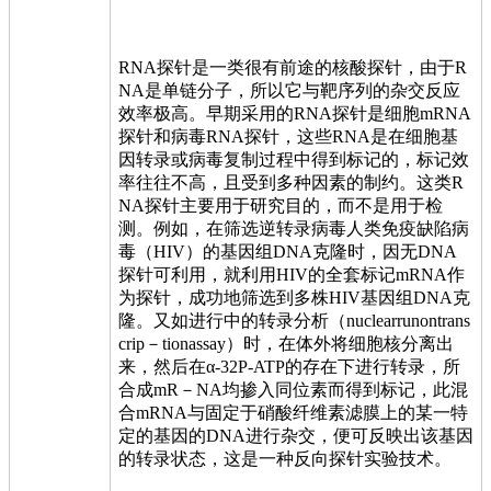
RNA探针是一类很有前途的核酸探针，由于R
NA是单链分子，所以它与靶序列的杂交反应
效率极高。早期采用的RNA探针是细胞mRNA
探针和病毒RNA探针，这些RNA是在细胞基
因转录或病毒复制过程中得到标记的，标记效
率往往不高，且受到多种因素的制约。这类R
NA探针主要用于研究目的，而不是用于检
测。例如，在筛选逆转录病毒人类免疫缺陷病
毒（HIV）的基因组DNA克隆时，因无DNA
探针可利用，就利用HIV的全套标记mRNA作
为探针，成功地筛选到多株HIV基因组DNA克
隆。又如进行中的转录分析（nuclearrunontrans
crip－tionassay）时，在体外将细胞核分离出
来，然后在α-32P-ATP的存在下进行转录，所
合成mR－NA均掺入同位素而得到标记，此混
合mRNA与固定于硝酸纤维素滤膜上的某一特
定的基因的DNA进行杂交，便可反映出该基因
的转录状态，这是一种反向探针实验技术。