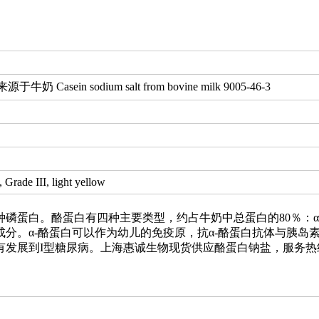
 Casein sodium salt from bovine milk 9005-46-3
Grade III, light yellow
磷蛋白。酪蛋白有四种主要类型，约占牛奶中总蛋白的80％：α-s1
成分。α-酪蛋白可以作为幼儿的免疫原，抗α-酪蛋白抗体与胰岛
发展到I型糖尿病。上海惠诚生物现货供应酪蛋白钠盐，服务热线021-