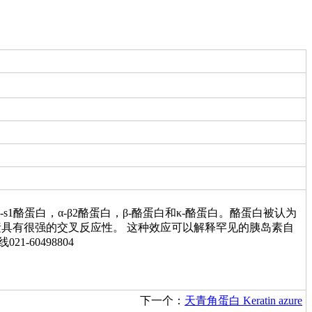
酪蛋白，α-β2酪蛋白，β-酪蛋白和κ-酪蛋白。酪蛋白被认为
素具有很强的交叉反应性。 这种效应可以解释罕见的胰岛素自
60498804
下一个：
天青角蛋白 Keratin azure