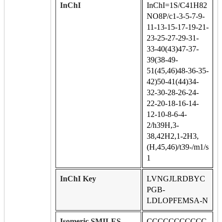
InChI
InChI=1S/C41H82
NO8P/c1-3-5-7-9-
11-13-15-17-19-21-
23-25-27-29-31-
33-40(43)47-37-
39(38-49-
51(45,46)48-36-35-
42)50-41(44)34-
32-30-28-26-24-
22-20-18-16-14-
12-10-8-6-4-
2/h39H,3-
38,42H2,1-2H3,
(H,45,46)/t39-/m1/s
1
InChI Key
LVNGJLRDBYC
PGB-
LDLOPFEMSA-N
Isomeric SMILES
CCCCCCCCCCC