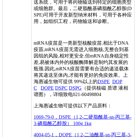
送系统，可用于将药物输送到特定的细胞类型
或细胞群。最后，二硬脂酰基磷脂酰乙醇胺(D
SPE)可用于开发新型纳米材料，可用于各种应
用，如组织工程，药物输送和诊断。
mRNA疫苗是一类新型核酸疫苗.相比于DNA
疫苗,mRNA疫苗无需进入细胞核,无整合到基
因组的风险,相对更安全.但mRNA自身稳定性
差,易被体内外的核酸酶降解是制约其发展的
瓶颈.因此,mRNA疫苗需要有合适的递送载体
将其递送至体内,才能有更好的免疫效果。上
海惠诚生物可提供 99%以上的
DSPE
DOP
C
DOPE
DSPC
DSPG
（提供核磁 质谱 液相
谱图），详细致电021-60498804
上海惠诚生物可提供以下产品原料：
1069-79-0，DSPE（1,2-二硬脂酰基-sn-丙三基-
3-磷脂酰乙醇胺） 100g 1kg
4004-05-1，DOPE（1,2-二油酰基-sn-丙三基-3-