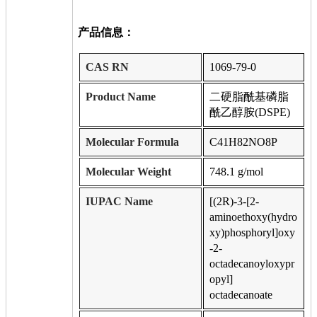
产品信息：
CAS RN
1069-79-0
Product Name
二硬脂酰基磷脂
酰乙醇胺(DSPE)
Molecular Formula
C41H82NO8P
Molecular Weight
748.1 g/mol
IUPAC Name
[(2R)-3-[2-
aminoethoxy(hydro
xy)phosphoryl]oxy
-2-
octadecanoyloxypr
opyl]
octadecanoate