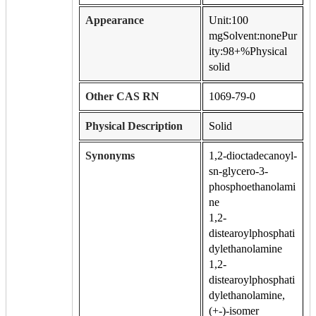
Appearance
Unit:100
mgSolvent:nonePur
ity:98+%Physical
solid
Other CAS RN
1069-79-0
Physical Description
Solid
Synonyms
1,2-dioctadecanoyl-
sn-glycero-3-
phosphoethanolami
ne
1,2-
distearoylphosphati
dylethanolamine
1,2-
distearoylphosphati
dylethanolamine,
(+-)-isomer