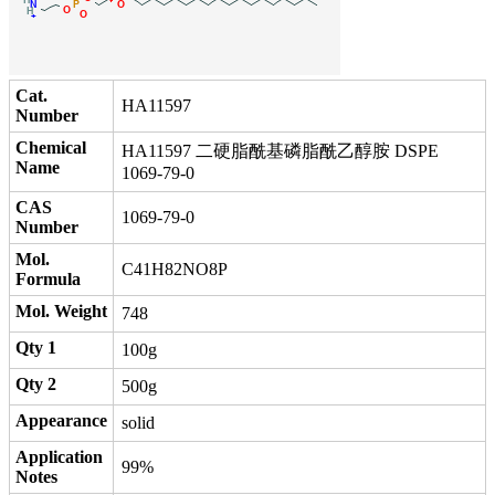
Cat.
HA11597
Number
Chemical
HA11597 二硬脂酰基磷脂酰乙醇胺 DSPE
Name
1069-79-0
CAS
1069-79-0
Number
Mol.
C41H82NO8P
Formula
Mol. Weight
748
Qty 1
100g
Qty 2
500g
Appearance
solid
Application
99%
Notes