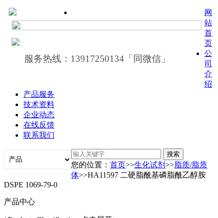
网
站
首
页
公
服务热线：13917250134「同微信」
司
介
绍
产品服务
技术资料
企业动态
在线反馈
联系我们
您的位置：
首页
>>
生化试剂
>>
脂质/脂质
体
>>HA11597 二硬脂酰基磷脂酰乙醇胺
DSPE 1069-79-0
产品中心