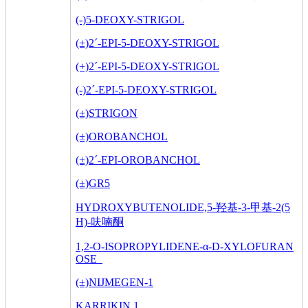
(-)5-DEOXY-STRIGOL
(±)2´-EPI-5-DEOXY-STRIGOL
(+)2´-EPI-5-DEOXY-STRIGOL
(-)2´-EPI-5-DEOXY-STRIGOL
(±)STRIGON
(±)OROBANCHOL
(±)2´-EPI-OROBANCHOL
(±)GR5
HYDROXYBUTENOLIDE,5-羟基-3-甲基-2(5
H)-呋喃酮
1,2-O-ISOPROPYLIDENE-α-D-XYLOFURAN
OSE
(±)NIJMEGEN-1
KARRIKIN 1