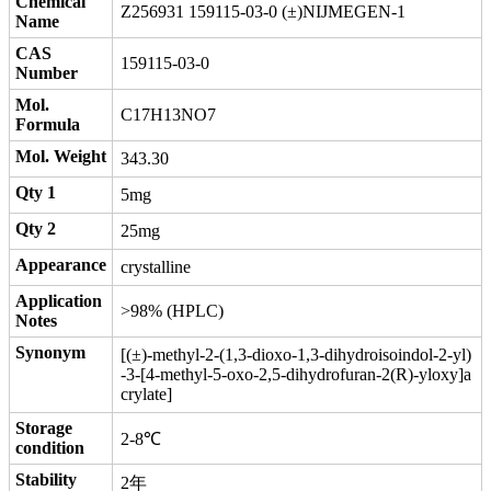
Chemical
Z256931 159115-03-0 (±)NIJMEGEN-1
Name
CAS
159115-03-0
Number
Mol.
C17H13NO7
Formula
Mol. Weight
343.30
Qty 1
5mg
Qty 2
25mg
Appearance
crystalline
Application
>98% (HPLC)
Notes
Synonym
[(±)-methyl-2-(1,3-dioxo-1,3-dihydroisoindol-2-yl)
-3-[4-methyl-5-oxo-2,5-dihydrofuran-2(R)-yloxy]a
crylate]
Storage
2-8℃
condition
Stability
2年