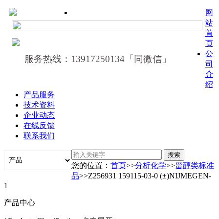
网
站
首
页
公
服务热线：13917250134「同微信」
司
介
绍
产品服务
技术资料
企业动态
在线反馈
联系我们
您的位置：
首页
>>
分析化学
>>
甾醇类标准
品
>>Z256931 159115-03-0 (±)NIJMEGEN-
1
产品中心