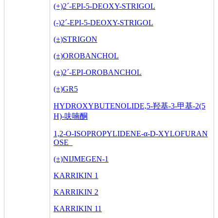
(+)2´-EPI-5-DEOXY-STRIGOL
(-)2´-EPI-5-DEOXY-STRIGOL
(±)STRIGON
(±)OROBANCHOL
(±)2´-EPI-OROBANCHOL
(±)GR5
HYDROXYBUTENOLIDE,5-羟基-3-甲基-2(5
H)-呋喃酮
1,2-O-ISOPROPYLIDENE-α-D-XYLOFURAN
OSE
(±)NIJMEGEN-1
KARRIKIN 1
KARRIKIN 2
KARRIKIN 11