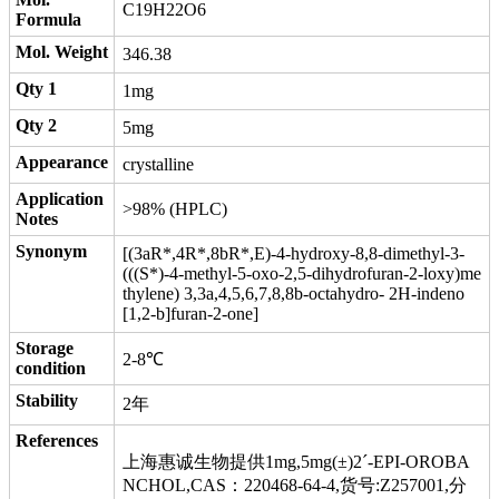
C19H22O6
Formula
Mol. Weight
346.38
Qty 1
1mg
Qty 2
5mg
Appearance
crystalline
Application
>98% (HPLC)
Notes
Synonym
[(3aR*,4R*,8bR*,E)-4-hydroxy-8,8-dimethyl-3-
(((S*)-4-methyl-5-oxo-2,5-dihydrofuran-2-loxy)me
thylene) 3,3a,4,5,6,7,8,8b-octahydro- 2H-indeno
[1,2-b]furan-2-one]
Storage
2-8℃
condition
Stability
2年
References
上海惠诚生物提供1mg,5mg(±)2´-EPI-OROBA
NCHOL,CAS：220468-64-4,货号:Z257001,分