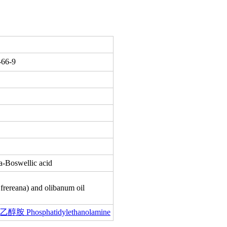
66-9
a-Boswellic acid
 frereana) and olibanum oil
胺 Phosphatidylethanolamine