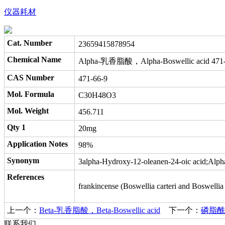
仪器耗材
Cat. Number
23659415878954
Chemical Name
Alpha-乳香脂酸，Alpha-Boswellic acid 471-
CAS Number
471-66-9
Mol. Formula
C30H48O3
Mol. Weight
456.711
Qty 1
20mg
Application Notes
98%
Synonym
3alpha-Hydroxy-12-oleanen-24-oic acid;Alph
References
frankincense (Boswellia carteri and Boswellia
上一个：
Beta-乳香脂酸，Beta-Boswellic acid
下一个：
磷脂酰乙醇
联系我们