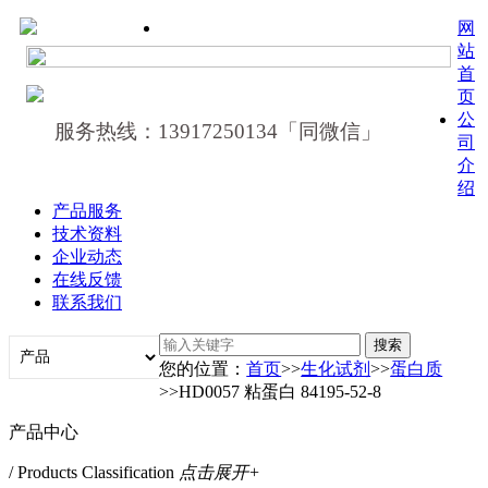
网
站
首
页
公
服务热线：13917250134「同微信」
司
介
绍
产品服务
技术资料
企业动态
在线反馈
联系我们
您的位置：
首页
>>
生化试剂
>>
蛋白质
>>HD0057 粘蛋白 84195-52-8
产品中心
/ Products Classification
点击展开+