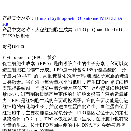
产品英文名称：
Human Erythropoietin Quantikine IVD ELISA
Kit
产品中文名称：人促红细胞生成素（EPO） Quantikine IVD
ELISA试剂盒
货号DEP00
Erythropoietin（EPO）简介：
促红细胞生成素（EPO）是由肾脏产生的生长激素，它可以促
进红细胞在骨髓中形成。EPO是一种含有165个氨基酸的，分
子量为30.4KDa的，高度糖基化的属于I型细胞因子家族的糖蛋
白类激素。当血液中氧含量水平很低时，产生EPO的肾脏细胞
表现得很敏感。当肾脏中氧含量水平低下时这些肾脏细胞就释
放EPO，进而刺激骨髓产生更多的红细胞来提高血液的运氧能
力。EPO是红细胞生成的主要调控因子。它的主要功能是促进
红细胞的分化与生长，并促进血红蛋白的产生。血红蛋白位于
红细胞中，主要功能是运输氧分子。EPO基因定位于人的第七
条染色体（7q21）。EPO不仅在肾脏中生成，在肝脏中也有较
少量的生成。位于EPO基因两侧的不同DNA序列会参与调控