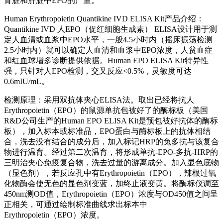
肾脏和肝脏中EPO的产量。
Human Erythropoietin Quantikine IVD ELISA Kit产品介绍：
Quantikine IVD 人EPO（促红细胞生成素） ELISA设计用于测
定人血清或血浆中EPO水平，一般4.5小时内（摇床振荡检测
2.5小时内）就可以确定人血清和血浆中EPO浓度，人贫血症
和红血球增多诊断提供依据。Human EPO ELISA Kit特异性
强，只针对人EPO检测，交叉反应<0.5%，灵敏度可达
0.6mIU/mL。
检测原理：采用双抗体夹心ELISA法。取出已经将抗人
Erythropoietin（EPO）的鼠源单抗包被好了的酶标板（美国
R&D公司生产的Human EPO ELISA Kit是预包被好抗体的酶标
板），加入标本或标准品，EPO蛋白与酶标板上的抗体相结
合，洗去没有结合的成分后，加入标记HRP的兔多抗与该复合
物进行温育。经过第二次温育，将形成单抗-EPO-多抗-HRP的
三明治夹心免疫复合物，洗去过量的游离成分。加入显色底物
（显色剂），若反应孔中有Erythropoietin（EPO），辣根过氧
化物酶会使无色的显色剂变蓝，加终止液变黄。将酶标仪调至
450nm测OD值，Erythropoietin（EPO）浓度与OD450值之间呈
正相关，可通过绘制标准曲线求出标本中
Erythropoietin（EPO）浓度。