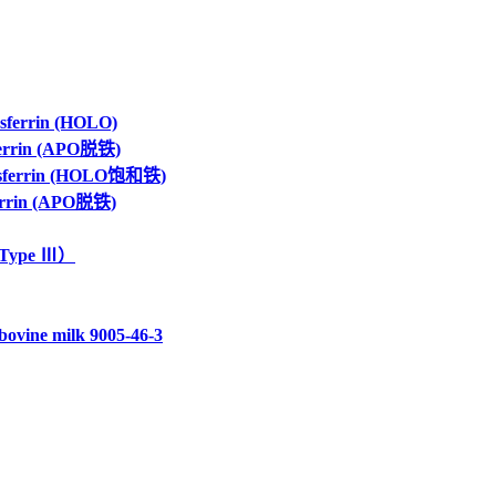
errin (HOLO)
rrin (APO脱铁)
ferrin (HOLO饱和铁)
rrin (APO脱铁)
Type Ⅲ）
ine milk 9005-46-3